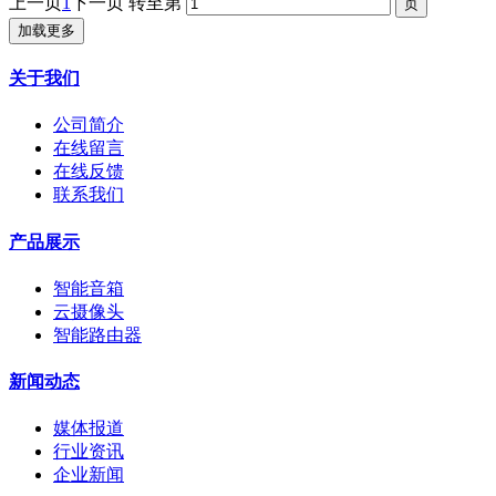
上一页
1
下一页
转至第
加载更多
关于我们
公司简介
在线留言
在线反馈
联系我们
产品展示
智能音箱
云摄像头
智能路由器
新闻动态
媒体报道
行业资讯
企业新闻