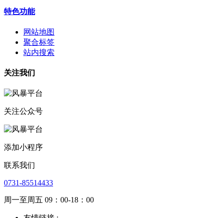
特色功能
网站地图
聚合标签
站内搜索
关注我们
关注公众号
添加小程序
联系我们
0731-85514433
周一至周五 09：00-18：00
友情链接 :