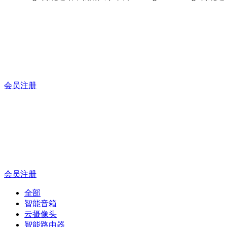
合规建站，就用风暴平台
风暴平台专注于米拓企业建站系统的研发，为你提供合规、安
会员注册
合规建站，就用风暴平台
合规建站，就用风暴平台
会员注册
全部
智能音箱
云摄像头
智能路由器