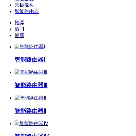
云摄像头
智能路由器
推荐
热门
最新
智能路由器Ⅰ
智能路由器Ⅲ
智能路由器Ⅱ