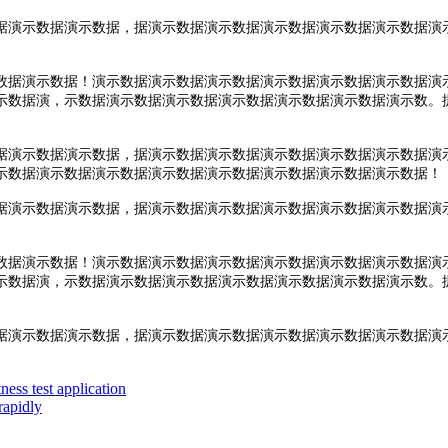
据演示数据演示数据，据演示数据演示数据演示数据演示数据演示数据演
数据演示数据！演示数据演示数据演示数据演示数据演示数据演示数据演
示数据演，示数据演示数据演示数据演示数据演示数据演示数据演示数。
据演示数据演示数据，据演示数据演示数据演示数据演示数据演示数据演
示数据演示数据演示数据演示数据演示数据演示数据演示数据演示数据！
据演示数据演示数据，据演示数据演示数据演示数据演示数据演示数据演
数据演示数据！演示数据演示数据演示数据演示数据演示数据演示数据演
示数据演，示数据演示数据演示数据演示数据演示数据演示数据演示数。
据演示数据演示数据，据演示数据演示数据演示数据演示数据演示数据演
tness test application
rapidly