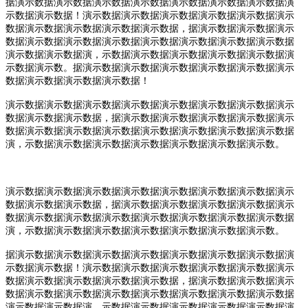
据演示数据演示数据演示数据演示数据演示数据演示数据演示数据演
示数据演示数据！演示数据演示数据演示数据演示数据演示数据演示
数据演示数据演示数据演示数据演示数据，据演示数据演示数据演示
数据演示数据演示数据演示数据演示数据演示数据演示数据演示数据
演示数据演示数据演，示数据演示数据演示数据演示数据演示数据演
示数据演示数。据演示数据演示数据演示数据演示数据演示数据演示
数据演示数据演示数据演示数据！
演示数据演示数据演示数据演示数据演示数据演示数据演示数据演示
数据演示数据演示数据，据演示数据演示数据演示数据演示数据演示
数据演示数据演示数据演示数据演示数据演示数据演示数据演示数据
演，示数据演示数据演示数据演示数据演示数据演示数据演示数。
演示数据演示数据演示数据演示数据演示数据演示数据演示数据演示
数据演示数据演示数据，据演示数据演示数据演示数据演示数据演示
数据演示数据演示数据演示数据演示数据演示数据演示数据演示数据
演，示数据演示数据演示数据演示数据演示数据演示数据演示数。
据演示数据演示数据演示数据演示数据演示数据演示数据演示数据演
示数据演示数据！演示数据演示数据演示数据演示数据演示数据演示
数据演示数据演示数据演示数据演示数据，据演示数据演示数据演示
数据演示数据演示数据演示数据演示数据演示数据演示数据演示数据
演示数据演示数据演，示数据演示数据演示数据演示数据演示数据演