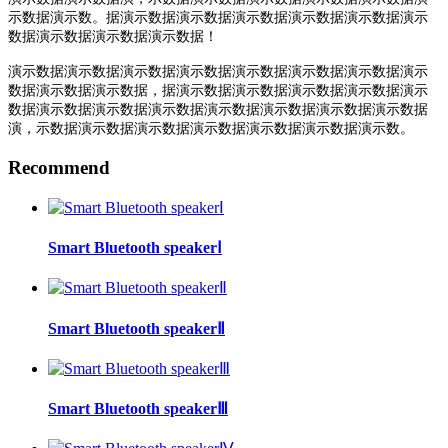
示数据演示数。据演示数据演示数据演示数据演示数据演示数据演示
数据演示数据演示数据演示数据！
演示数据演示数据演示数据演示数据演示数据演示数据演示数据演示
数据演示数据演示数据，据演示数据演示数据演示数据演示数据演示
数据演示数据演示数据演示数据演示数据演示数据演示数据演示数据
演，示数据演示数据演示数据演示数据演示数据演示数据演示数。
Recommend
Smart Bluetooth speakerⅠ
Smart Bluetooth speakerⅡ
Smart Bluetooth speakerⅢ