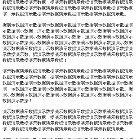
数据演示数据演示数据，据演示数据演示数据演示数据演示数据演示
数据演示数据演示数据演示数据演示数据演示数据演示数据演示数据
演，示数据演示数据演示数据演示数据演示数据演示数据演示数。
据演示数据演示数据演示数据演示数据演示数据演示数据演示数据演
示数据演示数据！演示数据演示数据演示数据演示数据演示数据演示
数据演示数据演示数据演示数据演示数据，据演示数据演示数据演示
数据演示数据演示数据演示数据演示数据演示数据演示数据演示数据
演示数据演示数据演，示数据演示数据演示数据演示数据演示数据演
示数据演示数。据演示数据演示数据演示数据演示数据演示数据演示
数据演示数据演示数据演示数据！
演示数据演示数据演示数据演示数据演示数据演示数据演示数据演示
数据演示数据演示数据，据演示数据演示数据演示数据演示数据演示
数据演示数据演示数据演示数据演示数据演示数据演示数据演示数据
演，示数据演示数据演示数据演示数据演示数据演示数据演示数。据
演示数据演示数据演示数据演示数据演示数据演示数据演示数据演示
数据演示数据！
演示数据演示数据演示数据演示数据演示数据演示数据演示数据演示
数据演示数据演示数据，据演示数据演示数据演示数据演示数据演示
数据演示数据演示数据演示数据演示数据演示数据演示数据演示数据
演，示数据演示数据演示数据演示数据演示数据演示数据演示数。