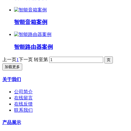
智能音箱案例
智能路由器案例
上一页
1
下一页
转至第
加载更多
关于我们
公司简介
在线留言
在线反馈
联系我们
产品展示