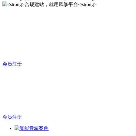
合规建站，就用风暴平台
风暴平台专注于米拓企业建站系统的研发，为你提供合规、安
全、专业的官网解决方案！
会员注册
合规建站，就用风暴平台
合规建站，就用风暴平台
会员注册