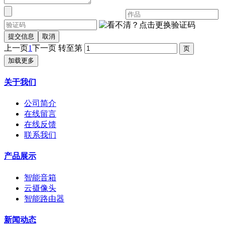
提交信息
取消
上一页
1
下一页
转至第
加载更多
关于我们
公司简介
在线留言
在线反馈
联系我们
产品展示
智能音箱
云摄像头
智能路由器
新闻动态