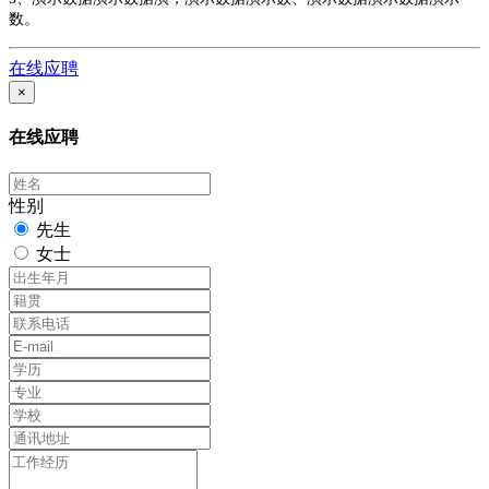
数。
在线应聘
×
在线应聘
性别
先生
女士