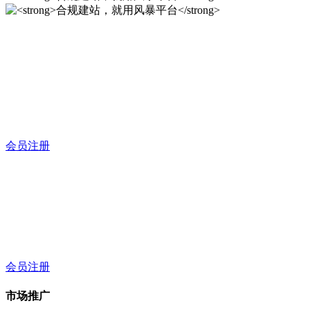
合规建站，就用风暴平台
风暴平台专注于米拓企业建站系统的研发，为你提供合规、安
全、专业的官网解决方案！
会员注册
合规建站，就用风暴平台
合规建站，就用风暴平台
会员注册
市场推广