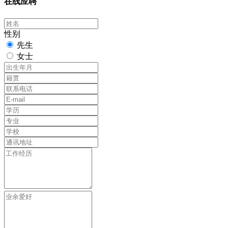
在线应聘
性别
先生
女士