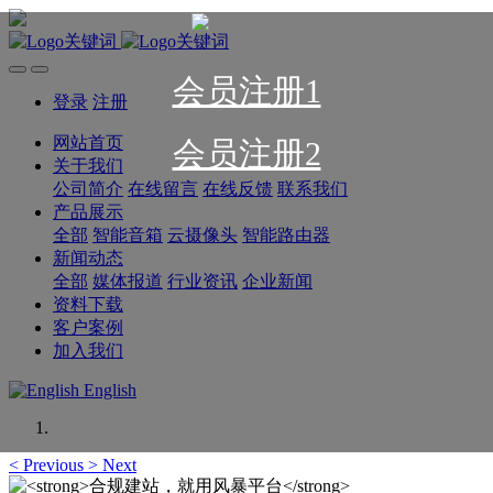
会员注册1
登录
注册
网站首页
会员注册2
关于我们
公司简介
在线留言
在线反馈
联系我们
产品展示
全部
智能音箱
云摄像头
智能路由器
新闻动态
全部
媒体报道
行业资讯
企业新闻
资料下载
客户案例
加入我们
English
<
Previous
>
Next