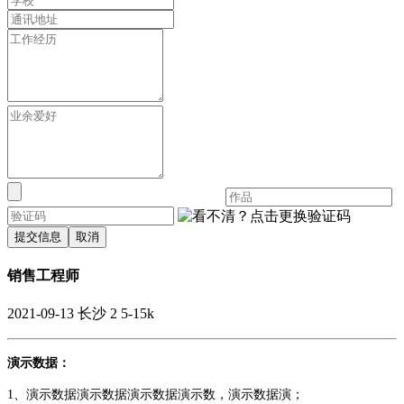
提交信息
取消
销售工程师
2021-09-13
长沙
2
5-15k
演示数据：
1、演示数据演示数据演示数据演示数，演示数据演；