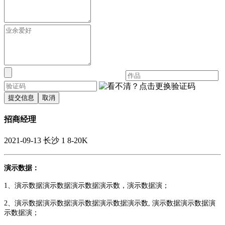
提交信息
取消
招商经理
2021-09-13
长沙
1
8-20K
演示数据：
1、演示数据演示数据演示数据演示数，演示数据演；
2、演示数据演示数据演示数据演示数据演示数, 演示数据演示数据演
示数据演；