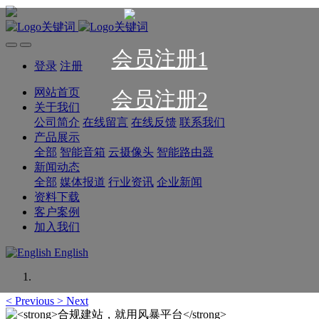
会员注册1
登录
注册
网站首页
会员注册2
关于我们
公司简介
在线留言
在线反馈
联系我们
产品展示
全部
智能音箱
云摄像头
智能路由器
新闻动态
全部
媒体报道
行业资讯
企业新闻
资料下载
客户案例
加入我们
English
<
Previous
>
Next