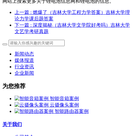
网站上搜索更多关于锂电池信息网和锂电池的信息。
上一篇
: 燃爆了（吉林大学工程力学答案）吉林大学理
论力学课后题答案
下一篇
: 深度揭秘（吉林大学文学院好考吗）吉林大学
文艺学考研真题
新闻动态
媒体报道
行业资讯
企业新闻
为您推荐
智能音箱案例
云摄像头案例
智能路由器案例
关于我们