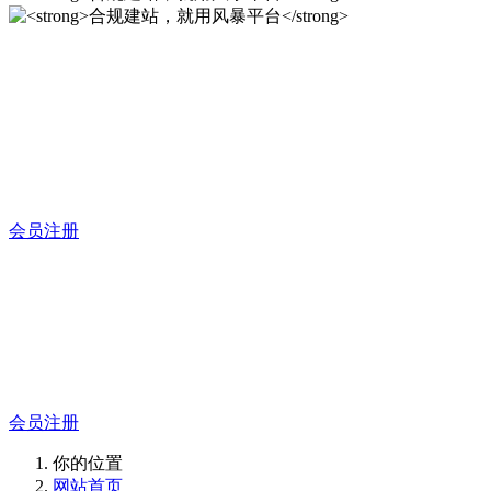
合规建站，就用风暴平台
风暴平台专注于米拓企业建站系统的研发，为你提供合规、安
全、专业的官网解决方案！
会员注册
合规建站，就用风暴平台
合规建站，就用风暴平台
会员注册
你的位置
网站首页