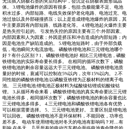
无法插入阴极石墨的夹层结构中，会沉淀在阴极表面形成晶
体。 3.锂电池爆炸的原因有很多，包括:负极能量不足、电池
积水过多、内部短路、电线失效保护老化电路、电池过充、电
池过放以及外部碰撞挤压；以上是造成锂电池爆炸的原因，其
中主要原因有内部短路、线路老化等。 4.锂电池起火爆炸主要
是热失控引起的。 引发热失控的原因主要有三个:外部因素、
内部因素和人为因素；外因是挤压和冲击造成的内部短路；内
因是电池生产缺陷造成的。 5.锂电池短路时，由于外部负载
低，电池瞬间大电流放电。 磷酸铁锂电池和三元锂电池哪个
好？有什么区别？1、磷酸铁锂电池好 相比三元锂电池，磷酸
铁锂电池的实际寿命要长得多。 在相同的循环次数下，磷酸
铁锂电池的剩余容量远远大于三元锂电池。 磷酸铁锂电池质
量好的时候，衰减可以控制在5%以内，次年15%以内。 2.不
同性能的磷酸铁锂电池:以磷酸亚铁锂为正极材料的锂离子电
池。 三元锂电池:锂电池正极材料为锰酸镍钴锂或铝酸镍钴
锂。 3.从循环寿命来看，磷酸铁锂电池的真实寿命要比三元锂
电池长得多，相同循环次数下，磷酸铁锂电池的剩余容量也比
三元锂电池多得多。 4.三元锂电池和磷酸铁锂电池各有优势，
可以根据需要选择。 5、三元锂电池更好。 主要区别是锂电池
可以回收。 磷酸铁锂电池不是环保材料，不能回收，功率也
差不多。 电动车使用锂电池对冬天的电池有影响吗？对…有
影响 在冬天，几乎所有的电动汽车都会面临电池寿命降低的